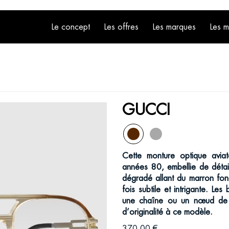
Le concept
Les offres
Les marques
Les 
GUCCI
Cette monture optique aviat
années 80, embellie de détail
dégradé allant du marron fonc
fois subtile et intrigante. Le
une chaîne ou un nœud de c
d’originalité à ce modèle.
370,00 €